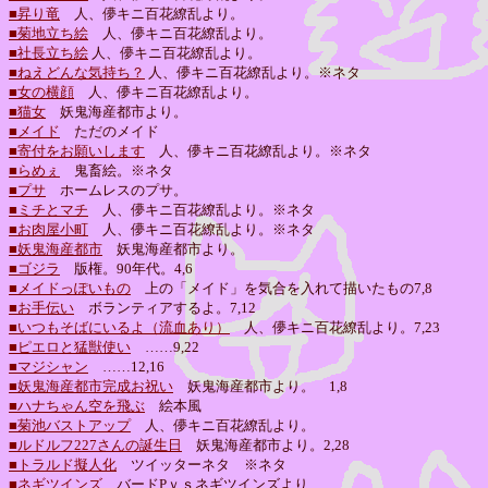
■昇り竜
人、儚キニ百花繚乱より。
■菊地立ち絵
人、儚キニ百花繚乱より。
■社長立ち絵
人、儚キニ百花繚乱より。
■ねえどんな気持ち？
人、儚キニ百花繚乱より。※ネタ
■女の横顔
人、儚キニ百花繚乱より。
■猫女
妖鬼海産都市より。
■メイド
ただのメイド
■寄付をお願いします
人、儚キニ百花繚乱より。※ネタ
■らめぇ
鬼畜絵。※ネタ
■プサ
ホームレスのプサ。
■ミチとマチ
人、儚キニ百花繚乱より。※ネタ
■お肉屋小町
人、儚キニ百花繚乱より。※ネタ
■妖鬼海産都市
妖鬼海産都市より。
■ゴジラ
版権。90年代。4,6
■メイドっぽいもの
上の「メイド」を気合を入れて描いたもの7,8
■お手伝い
ボランティアするよ。7,12
■いつもそばにいるよ（流血あり）
人、儚キニ百花繚乱より。7,23
■ピエロと猛獣使い
……9,22
■マジシャン
……12,16
■妖鬼海産都市完成お祝い
妖鬼海産都市より。 1,8
■ハナちゃん空を飛ぶ
絵本風
■菊池バストアップ
人、儚キニ百花繚乱より。
■ルドルフ227さんの誕生日
妖鬼海産都市より。2,28
■トラルド擬人化
ツイッターネタ ※ネタ
■ネギツインズ
バードPｖｓネギツインズより