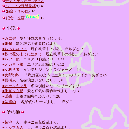
ナチュラルボーンKYズ
ワンワン残酷物語
9,14
混合・その他
9,14
記念・企画
12,30
小説
■カエデ
愛と狂気の青春時代より。
■朱雀
愛と狂気の青春時代より。
■ちっちゃい？
現在執筆中の小説。※あざとい
■私は花のように生きて
現在執筆中の小説。※あざとい
■バツ一狼
エリア51戦線より 3,23
■メガネッ娘
エリア51戦線より6,12
■女科学者
インテリジェントラヴァーズ11,14
■女郎蜘蛛
「私は花のように生きて」のリメイク※あざとい
■夏樹恵
名探偵はいないより。1,31
■オールキャラ
名探偵はいないシリーズより。
■朱雀＆白鷺
愛と狂気の青春時代より。2,13
■誘惑
山陰道四谷怪談より。7,26
■詰襟の
名探偵シリーズより。 ※グロ
その他
■菊池
人、儚キニ百花繚乱より。
■トップ五人
人、儚キニ百花繚乱より。