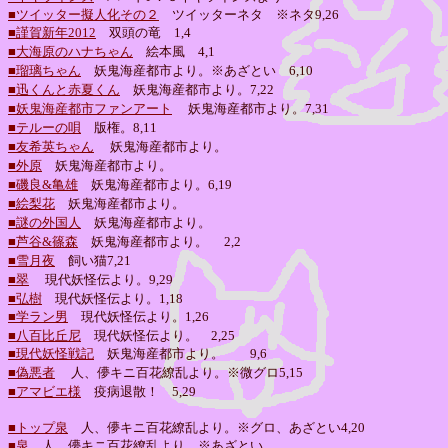
■ツイッター擬人化その２
ツイッターネタ ※ネタ9,26
■謹賀新年2012
双頭の竜 1,4
■大海原のハナちゃん
絵本風 4,1
■瑠璃ちゃん
妖鬼海産都市より。※あざとい 6,10
■迅くんと赤夏くん
妖鬼海産都市より。7,22
■妖鬼海産都市ファンアート
妖鬼海産都市より。7,31
■テルーの唄
版権。8,11
■友希英ちゃん
妖鬼海産都市より。
■外原
妖鬼海産都市より。
■磯良&亀雄
妖鬼海産都市より。
6,19
■絵梨花
妖鬼海産都市より。
■謎の外国人
妖鬼海産都市より。
■芦谷&篠森
妖鬼海産都市より。
2,2
■雪月夜
飼い猫
7,21
■翠
現代妖怪伝より。9,29
■弘樹
現代妖怪伝より。
1,18
■学ラン男
現代妖怪伝より。
1,26
■八百比丘尼
現代妖怪伝より。 2,25
■現代妖怪戦記
妖鬼海産都市より。 9,6
■偽悪者
人、儚キニ百花繚乱より。※微グロ
5,15
■アマビエ様
疫病退散！ 5,29
■トップ泉
人、儚キニ百花繚乱より。※グロ、あざとい4,20
■泉
人、儚キニ百花繚乱より。※あざとい