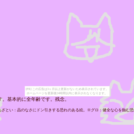
[PR] この広告は3ヶ月以上更新がないため表示されています。
ホームページを更新後24時間以内に表示されなくなります。
す。基本的に全年齢です。残念。
あざとい：品のなさにドン引きする恐れのある絵。※グロ：健全な心を蝕む恐