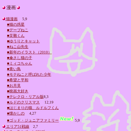
漫画
猫漫画
5,9
■猫の惑星
■デーブねこ
■災難くん
■ゆうりとキャット
■ねこ山先生
■新年のイラスト（2010）
■傘さし猫の子
■ミィコちゃん
■青い鳥
■モテねこと呼ばれた少年
■希望と平和
■お月見
■映画大好き
■テレクロ・リアル版
8,3
■ルドのクリスマス
12,19
■はじまりの猫、ルドルフくん
■懐かしの
4,27
■ゴッド・ジュニアファミリー
5,9
エリア51戦線
2,7