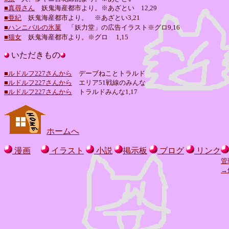
■真尋さん
妖鬼海産都市より。※あざとい 12,29
■亜紀
妖鬼海産都市より。 ※あざとい3,21
■ハンニバルの氷菓
「妖力堂」の広告イラスト※グロ
9,16
■猫女
妖鬼海産都市より。※グロ
1,15
いただきもの
■ルドルフ227さんから
デーブねことトラルド
■ルドルフ227さんから
エリア51戦線のみんな
■ルドルフ227さんから
トラルドみんな1,17
ホームへ
漫画
イラスト
小説
掲示板
ブログ
リンク
管
→