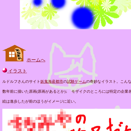
ホームへ
イラスト
ルドルフさんのサイト
妖鬼海産都市
の
試験ゲーム
の奇妙なイラスト。こん
数年前に描いた原画(原画があるとか)↓ モザイクのところには特定の企業
絵は進歩したが前のほうがイメージに近い。