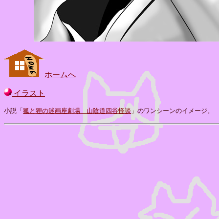
ホームへ
イラスト
小説「
狐と狸の迷画座劇場 山陰道四谷怪談
」のワンシーンのイメージ。