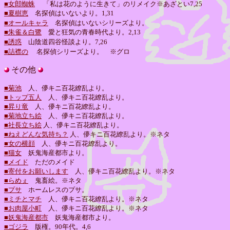
■女郎蜘蛛
「私は花のように生きて」のリメイク※あざとい7,25
■夏樹恵
名探偵はいないより。1,31
■オールキャラ
名探偵はいないシリーズより。
■朱雀＆白鷺
愛と狂気の青春時代より。2,13
■誘惑
山陰道四谷怪談より。7,26
■詰襟の
名探偵シリーズより。 ※グロ
その他
■菊池
人、儚キニ百花繚乱より。
■トップ五人
人、儚キニ百花繚乱より。
■昇り竜
人、儚キニ百花繚乱より。
■菊地立ち絵
人、儚キニ百花繚乱より。
■社長立ち絵
人、儚キニ百花繚乱より。
■ねえどんな気持ち？
人、儚キニ百花繚乱より。※ネタ
■女の横顔
人、儚キニ百花繚乱より。
■猫女
妖鬼海産都市より。
■メイド
ただのメイド
■寄付をお願いします
人、儚キニ百花繚乱より。※ネタ
■らめぇ
鬼畜絵。※ネタ
■プサ
ホームレスのプサ。
■ミチとマチ
人、儚キニ百花繚乱より。※ネタ
■お肉屋小町
人、儚キニ百花繚乱より。※ネタ
■妖鬼海産都市
妖鬼海産都市より。
■ゴジラ
版権。90年代。4,6