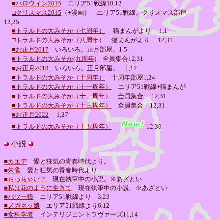
■ハロウィン2015
エリア51戦線10,12
□クリスマス2015
（+漫画） エリア51戦線。クリスマス部屋
12,25
■トラルドの大みそか（七周年）
猫まんがより
1,1
□トラルドの大みそか（八周年）
猫まんがより 12,31
■お正月2017
いろいろ。正月部屋。1,5
■トラルドの大みそか(九周年)
全員集合12,31
■お正月2018
いろいろ。正月部屋。 1,12
■トラルドの大みそか（十周年）
十周年部屋
1,24
■トラルドの大みそか（十一周年）
エリア51戦線+猫まんが
■トラルドの大みそか（十二周年）
全員集合
12,31
■トラルドの大みそか（十三周年）
全員集合 12,31
■お正月2022
1,27
■トラルドの大みそか（十五周年）
12,30
小説
■カエデ
愛と狂気の青春時代より。
■朱雀
愛と狂気の青春時代より。
■ちっちゃい？
現在執筆中の小説。※あざとい
■私は花のように生きて
現在執筆中の小説。※あざとい
■バツ一狼
エリア51戦線より 3,23
■メガネッ娘
エリア51戦線より6,12
■女科学者
インテリジェントラヴァーズ11,14