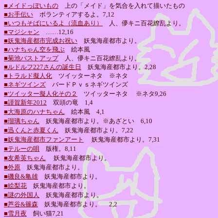
■メイドっぽいもの
上の「メイド」を気合を入れて描いたもの
■お手伝い
ボランティアするよ。7,12
■いつもそばにいるよ（流血あり）
人、儚キニ百花繚乱より。
■マジシャン
……12,16
■妖鬼海産都市完成お祝い
妖鬼海産都市より。
■ハナちゃん空を飛ぶ
絵本風
■菊池バストアップ
人、儚キニ百花繚乱より。
■ルドルフ227さんの誕生日
妖鬼海産都市より。2,28
■トラルド擬人化
ツイッターネタ ※ネタ
■ネギツインズ
バードＰｖｓネギツインズ
■ツイッター擬人化その２
ツイッターネタ
※ネタ9,26
■謹賀新年2012
双頭の竜 1,4
■大海原のハナちゃん
絵本風 4,1
■瑠璃ちゃん
妖鬼海産都市より。※あざとい 6,10
■迅くんと赤夏くん
妖鬼海産都市より。7,22
■妖鬼海産都市ファンアート
妖鬼海産都市より。7,31
■テルーの唄
版権。8,11
■友希英ちゃん
妖鬼海産都市より。
■外原
妖鬼海産都市より。
■磯良&亀雄
妖鬼海産都市より。
■絵梨花
妖鬼海産都市より。
■謎の外国人
妖鬼海産都市より。
■芦谷&篠森
妖鬼海産都市より。
2,2
■雪月夜
飼い猫
7,21