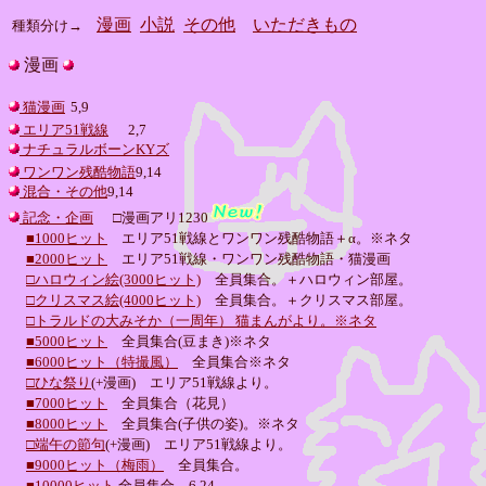
漫画
小説
その他
いただきもの
種類分け→
漫画
猫漫画
5,9
エリア51戦線
2,7
ナチュラルボーンKYズ
ワンワン残酷物語
9,14
混合・その他
9,14
記念・企画
□漫画アリ1230
■1000ヒット
エリア51戦線とワンワン残酷物語＋α。※ネタ
■2000ヒット
エリア51戦線・ワンワン残酷物語・猫漫画
□ハロウィン絵(3000ヒット)
全員集合。＋ハロウィン部屋。
□クリスマス絵(4000ヒット)
全員集合。＋クリスマス部屋。
□トラルドの大みそか（一周年）
猫まんがより。※ネタ
■5000ヒット
全員集合(豆まき)※ネタ
■6000ヒット（特撮風）
全員集合※ネタ
□ひな祭り
(+漫画) エリア51戦線より。
■7000ヒット
全員集合（花見）
■8000ヒット
全員集合(子供の姿)。※ネタ
□端午の節句
(+漫画) エリア51戦線より。
■9000ヒット（梅雨）
全員集合。
■10000ヒット
全員集合。6,24