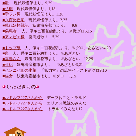
■翠
現代妖怪伝より。9,29
■弘樹
現代妖怪伝より。
1,18
■学ラン男
現代妖怪伝より。
1,26
■八百比丘尼
現代妖怪伝より。2,25
■現代妖怪戦記
妖鬼海産都市より。 9,6
■偽悪者
人、儚キニ百花繚乱より。※微グロ
5,15
■アマビエ様
疫病退散！ 5,29
■トップ泉
人、儚キニ百花繚乱より。※グロ、あざとい4,20
■泉
人、儚キニ百花繚乱より。※あざとい
■真尋さん
妖鬼海産都市より。※あざとい 12,29
■亜紀
妖鬼海産都市より。 ※あざとい3,21
■ハンニバルの氷菓
「妖力堂」の広告イラスト※グロ
9,16
■猫女
妖鬼海産都市より。※グロ
1,15
いただきもの
■ルドルフ227さんから
デーブねことトラルド
■ルドルフ227さんから
エリア51戦線のみんな
■ルドルフ227さんから
トラルドみんな1,17