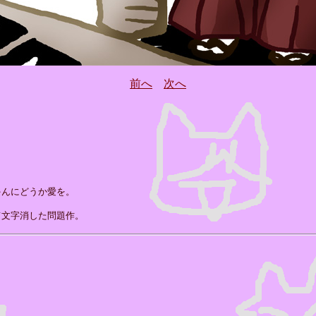
前へ
次へ
ゃんにどうか愛を。
て文字消した問題作。