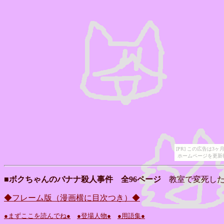
[PR] この広告は
ホームページを更新
■ボクちゃんのバナナ殺人事件 全96ページ
教室で変死した
◆フレーム版（漫画横に目次つき）◆
●まずここを読んでね●
●登場人物●
●用語集●