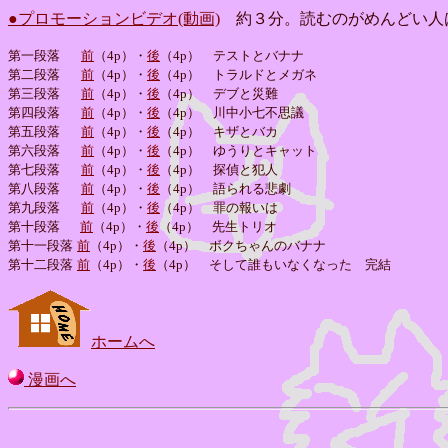
●プロモーションビデオ(動画)
約３分。読むのがめんどい人
第一段落
前
（4p）・
後
（4p） テストとバナナ
第二段落
前
（4p）・
後
（4p） トラルドとメガネ
第三段落
前
（4p）・
後
（4p） デブと災難
第四段落
前
（4p）・
後
（4p） 川中小七不思議
第五段落
前
（4p）・
後
（4p） キザとバカ
第六段落
前
（4p）・
後
（4p） ゆうりとキャット
第七段落
前
（4p）・
後
（4p） 探偵と犯人
第八段落
前
（4p）・
後
（4p） 語られる悲劇
第九段落
前
（4p）・
後
（4p） 罪の報いは
第十段落
前
（4p）・
後
（4p） 先生トリオ
第十一段落
前
（4p）・
後
（4p） ボクちゃんのバナナ
第十二段落
前
（4p）・
後
（4p） そして誰もいなくなった 完結
ホームへ
漫画へ