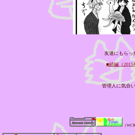
友達にもらっ
■続編（201
管理人に気合
（WC